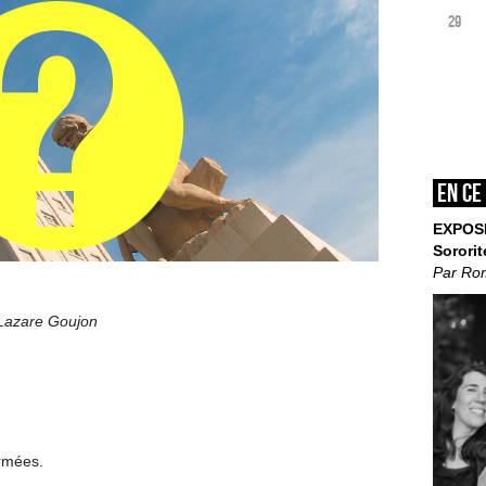
29
En ce
EXPOS
Sororit
Par Ro
 Lazare Goujon
ermées.