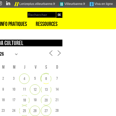
Lerizeplus.villeurbanne.fr
Villeurbanne.fr
Viva en ligne
Info pratiques
Ressources
a culturel
M
M
J
V
S
D
2
3
5
7
4
6
9
10
11
14
12
13
16
17
19
21
18
20
23
24
28
25
26
27