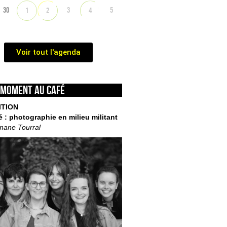
30
3
5
1
2
4
Voir tout l'agenda
 moment au café
ITION
é : photographie en milieu militant
mane Tourral