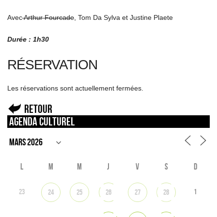
Avec
Arthur Fourcade
, Tom Da Sylva et Justine Plaete
Durée : 1h30
RÉSERVATION
Les réservations sont actuellement fermées.
Retour
Agenda culturel
L
M
M
J
V
S
D
23
1
24
25
26
27
28