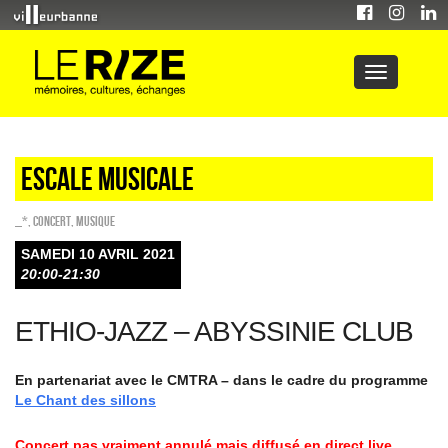
Escale musicale
_*
,
Concert
,
Musique
SAMEDI 10 AVRIL 2021
20:00-21:30
ETHIO-JAZZ – ABYSSINIE CLUB
En partenariat avec le CMTRA – dans le cadre du programme
Le Chant des sillons
Concert pas vraiment annulé mais diffusé en direct live