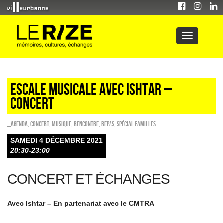
Escale Musicale avec Ishtar –
concert
_Agenda
,
Concert
,
Musique
,
Rencontre
,
REPAS
,
Spécial familles
SAMEDI 4 DÉCEMBRE 2021
20:30-23:00
CONCERT ET ÉCHANGES
Avec Ishtar – En partenariat avec le CMTRA