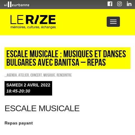
ESCALE MUSICALE : Musiques et danses
bulgares avec Banitsa – Repas
_Agenda
,
Atelier
,
Concert
,
Musique
,
Rencontre
SAMEDI 2 AVRIL 2022
18:45-20:30
ESCALE MUSICALE
Repas payant