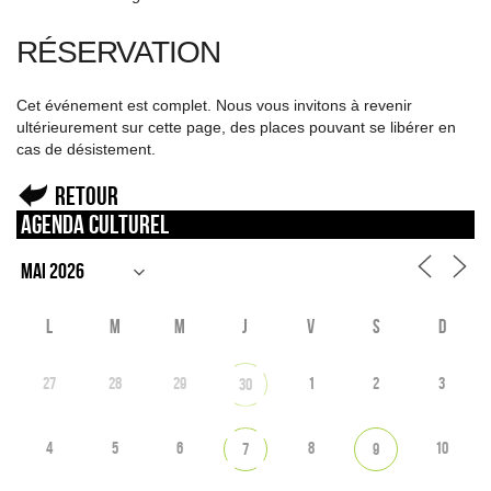
RÉSERVATION
Cet événement est complet. Nous vous invitons à revenir
ultérieurement sur cette page, des places pouvant se libérer en
cas de désistement.
Retour
Agenda culturel
L
M
M
J
V
S
D
27
28
29
1
2
3
30
4
5
6
8
10
7
9