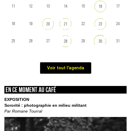
11
12
13
14
15
17
16
18
19
22
24
20
21
23
25
26
27
29
31
28
30
Voir tout l'agenda
En ce moment au café
EXPOSITION
Sororité : photographie en milieu militant
Par Romane Tourral