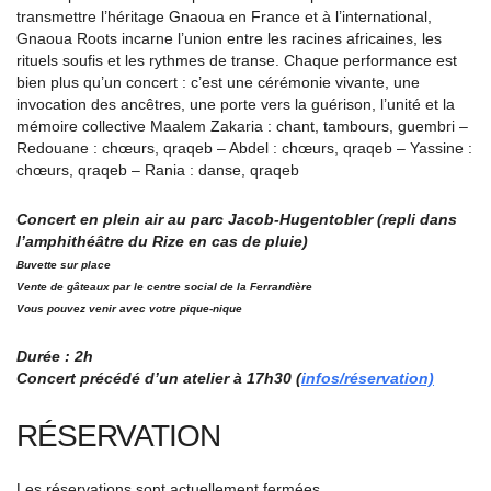
transmettre l’héritage Gnaoua en France et à l’international,
Gnaoua Roots incarne l’union entre les racines africaines, les
rituels soufis et les rythmes de transe. Chaque performance est
bien plus qu’un concert : c’est une cérémonie vivante, une
invocation des ancêtres, une porte vers la guérison, l’unité et la
mémoire collective Maalem Zakaria : chant, tambours, guembri –
Redouane : chœurs, qraqeb – Abdel : chœurs, qraqeb – Yassine :
chœurs, qraqeb – Rania : danse, qraqeb
Concert en plein air au parc Jacob-Hugentobler (repli dans
l’amphithéâtre du Rize en cas de pluie)
Buvette sur place
Vente de gâteaux par le centre social de la Ferrandière
Vous pouvez venir avec votre pique-nique
Durée : 2h
Concert précédé d’un atelier à 17h30 (
infos/réservation)
RÉSERVATION
Les réservations sont actuellement fermées.