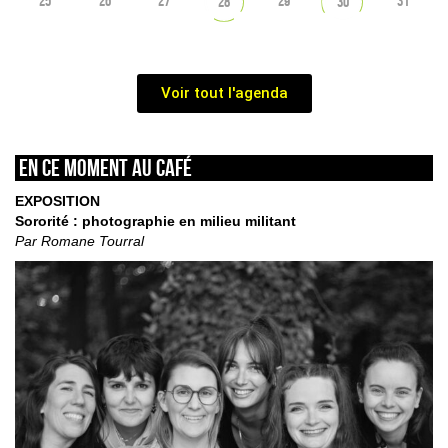
25
26
27
29
31
28
30
Voir tout l'agenda
En ce moment au café
EXPOSITION
Sororité : photographie en milieu militant
Par Romane Tourral