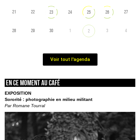
21
22
27
23
24
25
26
28
29
30
1
3
4
2
Voir tout l'agenda
En ce moment au café
EXPOSITION
Sororité : photographie en milieu militant
Par Romane Tourral