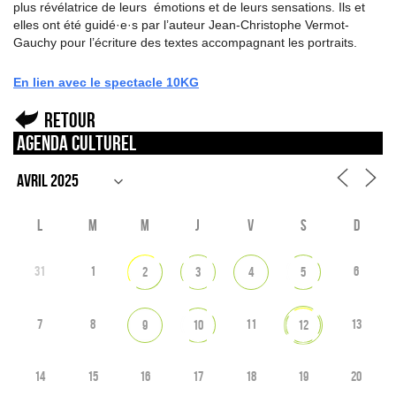
plus révélatrice de leurs émotions et de leurs sensations. Ils et
elles ont été guidé·e·s par l’auteur Jean-Christophe Vermot-
Gauchy pour l’écriture des textes accompagnant les portraits.
En lien avec le spectacle 10KG
Retour
Agenda culturel
L
M
M
J
V
S
D
31
1
6
2
3
4
5
7
8
11
13
9
10
12
14
15
16
17
18
19
20