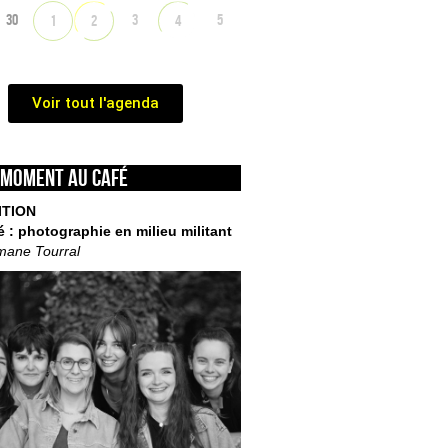
30
3
5
1
2
4
Voir tout l'agenda
 moment au café
ITION
é : photographie en milieu militant
mane Tourral