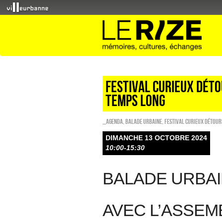
FESTIVAL CURIEUX DÉT
TEMPS LONG
_Agenda
,
Balade urbaine
,
Festival Curieux Détour
DIMANCHE 13 OCTOBRE 2024
10:00-15:30
BALADE URBA
AVEC L’ASSEM