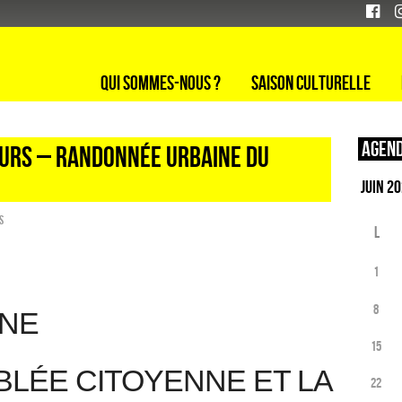
Qui sommes-nous ?
Saison culturelle
Agend
OURS – RANDONNÉE URBAINE DU
s
L
1
8
INE
15
BLÉE CITOYENNE ET LA
22