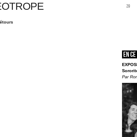
ÉOTROPE
29
Détours
En ce
EXPOS
Sororit
Par Ro