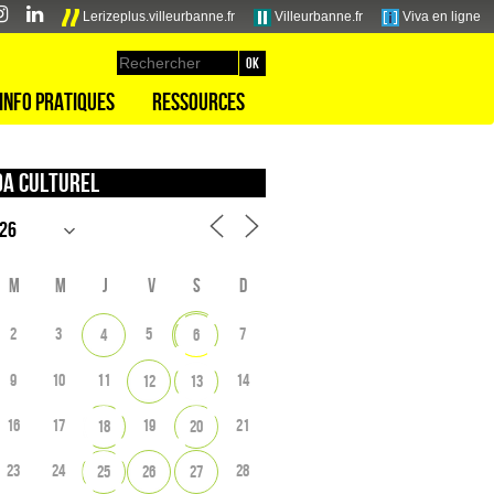
Lerizeplus.villeurbanne.fr
Villeurbanne.fr
Viva en ligne
Info pratiques
Ressources
a culturel
M
M
J
V
S
D
2
3
5
7
4
6
9
10
11
14
12
13
16
17
19
21
18
20
23
24
28
25
26
27