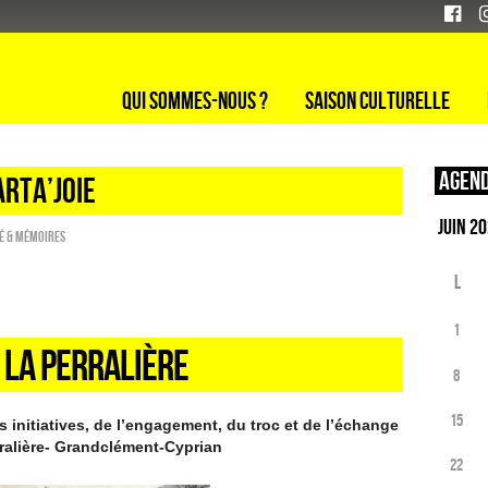
Qui sommes-nous ?
Saison culturelle
Agend
arta’joie
é & Mémoires
L
1
 LA PERRALIÈRE
8
15
 initiatives, de l’engagement, du troc et de l’échange
erralière- Grandclément-Cyprian
22