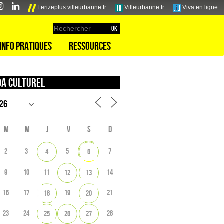
Lerizeplus.villeurbanne.fr
Villeurbanne.fr
Viva en ligne
Info pratiques
Ressources
a culturel
M
M
J
V
S
D
2
3
5
7
4
6
9
10
11
14
12
13
16
17
19
21
18
20
23
24
28
25
26
27