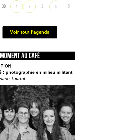
30
3
5
1
2
4
Voir tout l'agenda
 moment au café
ITION
é : photographie en milieu militant
mane Tourral