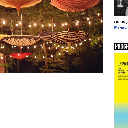
Du 30 
En savo
Prog