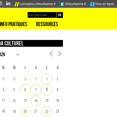
Lerizeplus.villeurbanne.fr
Villeurbanne.fr
Viva en ligne
Info pratiques
Ressources
a culturel
M
M
J
V
S
D
28
2
29
30
31
1
8
4
9
5
6
7
11
13
15
16
12
14
18
21
23
19
20
22