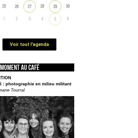
25
28
30
26
27
29
1
2
3
4
6
5
Voir tout l'agenda
 moment au café
ITION
é : photographie en milieu militant
mane Tourral