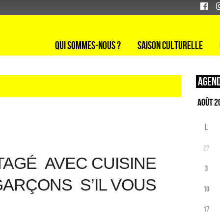
Qui sommes-nous ?
Saison culturelle
Agend
L
27
RTAGÉ
AVEC CUISINE
3
GARÇONS S’IL VOUS
10
17