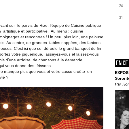
24
31
ant sur le parvis du Rize, l’équipe de Cuisine publique
n artistique et participative. Au menu : cuisine
oignages et rencontres ! Un peu plus loin, une pelouse,
ois. Au centre, de grandes tables nappées, des fanions
neuses. C’est ici que se déroule le grand banquet de fin
pportez votre piquenique, asseyez-vous et laissez-vous
unis d’une ardoise de chansons à la demande,
En ce
qui vous donne des frissons.
e manque plus que vous et votre casse croûte en
EXPOS
vie ?
Sororit
Par Ro