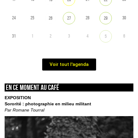
24
25
28
30
26
27
29
31
1
2
3
4
6
5
Voir tout l'agenda
En ce moment au café
EXPOSITION
Sororité : photographie en milieu militant
Par Romane Tourral