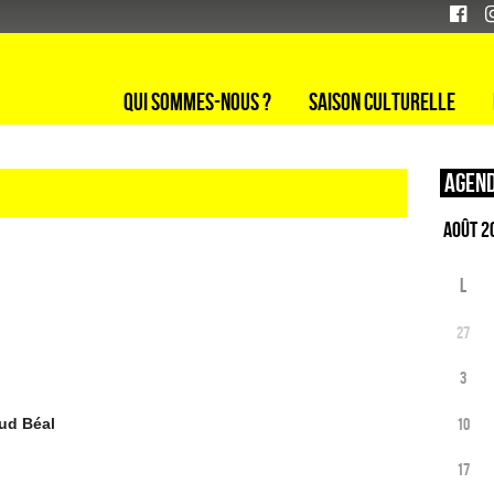
Qui sommes-nous ?
Saison culturelle
Agend
L
27
3
10
aud Béal
17