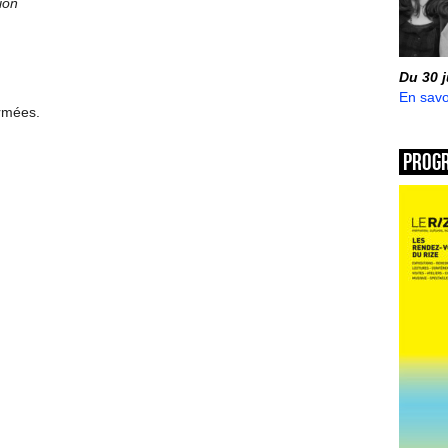
ion
Du 30 
En savo
ermées.
Prog