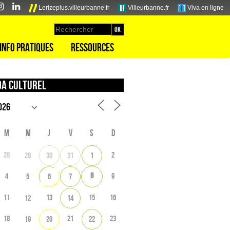
Lerizeplus.villeurbanne.fr
Villeurbanne.fr
Viva en ligne
Info pratiques
Ressources
a culturel
M
M
J
V
S
D
28
2
29
30
31
1
8
4
9
5
6
7
11
13
15
16
12
14
18
21
23
19
20
22