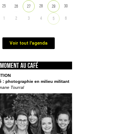
25
28
30
26
27
29
1
2
3
4
6
5
Voir tout l'agenda
 moment au café
ITION
é : photographie en milieu militant
mane Tourral