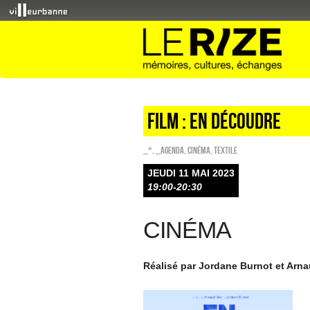
film : EN DÉCOUDRE
_*
,
_Agenda
,
Cinéma
,
Textile
JEUDI 11 MAI 2023
19:00-20:30
CINÉMA
Réalisé par Jordane Burnot et Arn