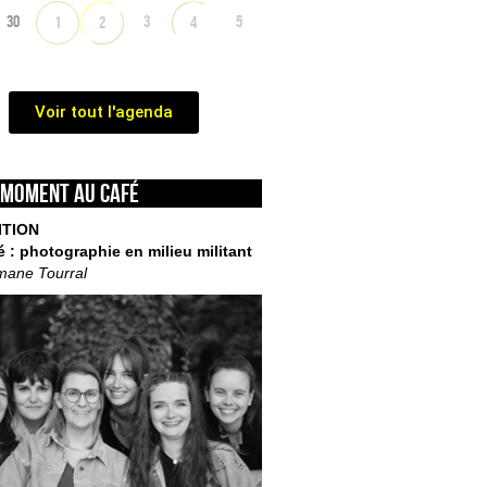
30
3
5
1
2
4
Voir tout l'agenda
 moment au café
ITION
é : photographie en milieu militant
mane Tourral