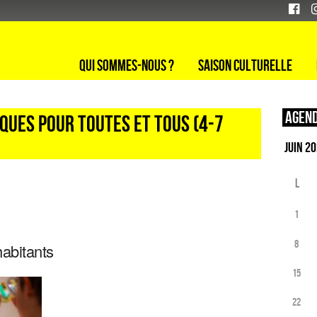
Qui sommes-nous ?
Saison culturelle
Agend
iques pour toutes et tous (4-7
L
1
8
habitants
15
22