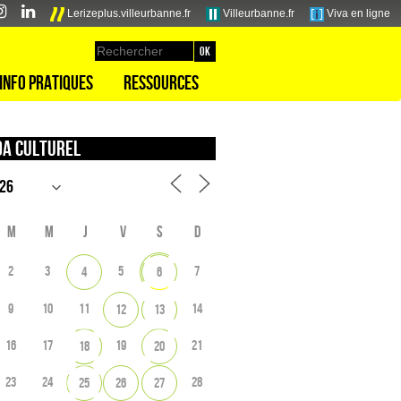
Lerizeplus.villeurbanne.fr
Villeurbanne.fr
Viva en ligne
Info pratiques
Ressources
a culturel
M
M
J
V
S
D
2
3
5
7
4
6
9
10
11
14
12
13
16
17
19
21
18
20
23
24
28
25
26
27