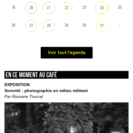
19
23
25
20
21
22
24
26
29
30
1
27
28
31
Voir tout l'agenda
En ce moment au café
EXPOSITION
Sororité : photographie en milieu militant
Par Romane Tourral