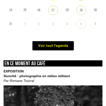
24
25
28
30
26
27
29
31
1
2
3
4
6
5
Voir tout l'agenda
En ce moment au café
EXPOSITION
Sororité : photographie en milieu militant
Par Romane Tourral