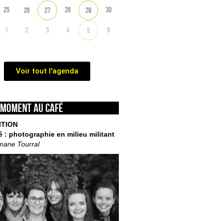
25
28
30
26
27
29
1
2
3
4
6
5
Voir tout l'agenda
 moment au café
ITION
é : photographie en milieu militant
mane Tourral