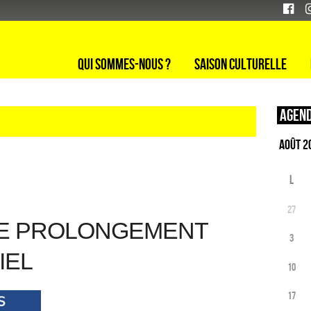
Qui sommes-nous ?
Saison culturelle
Agend
L
27
E PROLONGEMENT
3
IEL
10
17