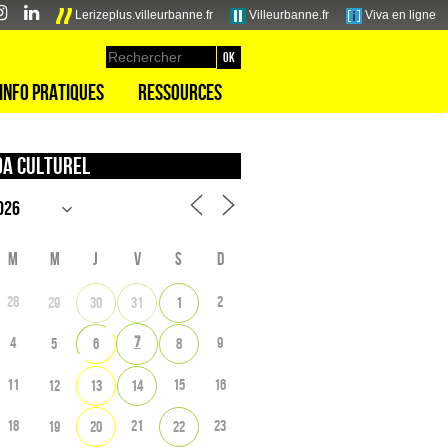
Lerizeplus.villeurbanne.fr
Villeurbanne.fr
Viva en ligne
Info pratiques
Ressources
a culturel
M
M
J
V
S
D
28
2
29
30
31
1
7
4
9
5
6
8
11
15
16
12
13
14
18
21
23
19
20
22