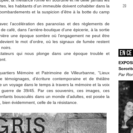
pée, la méfiance ronfle en sourdine et ne délie jamais les
29
rtes, les habitants d’un immeuble doivent cohabiter dans la
ombardements et la suspicion d’être à la botte du camp
avec l’accélération des paranoïas et des règlements de
de café, dans l’arrière-boutique d’une épicerie, à la sortie
ornière une époque sombre où l’engagement ne peut être
e devient le mot d’ordre, où les signaux de fumée restent
 noirs.
En ce
tateurs qui nous plonge dans une époque trouble et
ent.
EXPOS
Sororit
-quartiers Mémoire et Patrimoine de Villeurbanne, “Lieux
Par Ro
de témoignages, d’écriture contemporaine et de théâtre
 un voyage dans le temps à travers la mémoire et la voix
a guerre de 39/45. Par ces souvenirs, ces images, ces
s enfants bousculés dans un monde d’adultes, est posée la
, bien évidemment, celle de la résistance.