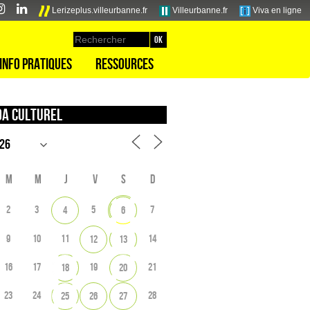
Lerizeplus.villeurbanne.fr
Villeurbanne.fr
Viva en ligne
Info pratiques
Ressources
a culturel
M
M
J
V
S
D
2
3
5
7
4
6
9
10
11
14
12
13
16
17
19
21
18
20
23
24
28
25
26
27