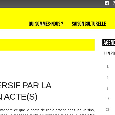
Qui sommes-nous ?
Saison culturelle
Agend
L
1
RSIF PAR LA
8
 ACTE(S)
15
22
 entendre ce que le poste de radio crache chez les voisins,