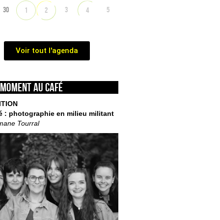
30
3
5
1
2
4
Voir tout l'agenda
 moment au café
ITION
é : photographie en milieu militant
mane Tourral