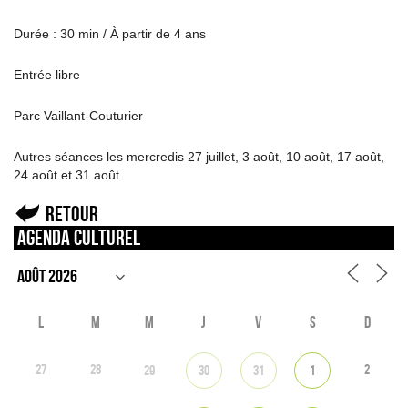
Durée : 30 min / À partir de 4 ans
Entrée libre
Parc Vaillant-Couturier
Autres séances les mercredis 27 juillet, 3 août, 10 août, 17 août,
24 août et 31 août
Retour
Agenda culturel
L
M
M
J
V
S
D
27
28
2
29
30
31
1