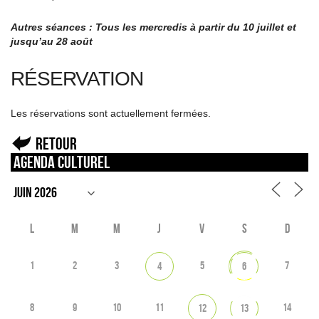
Autres séances : Tous les mercredis à partir du 10 juillet et
jusqu’au 28 août
RÉSERVATION
Les réservations sont actuellement fermées.
Retour
Agenda culturel
L
M
M
J
V
S
D
1
2
3
5
7
4
6
8
9
10
11
14
12
13