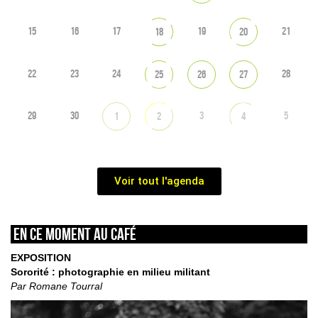
15
16
17
19
21
18
20
22
23
24
28
25
26
27
29
30
3
5
1
2
4
Voir tout l'agenda
En ce moment au café
EXPOSITION
Sororité : photographie en milieu militant
Par Romane Tourral