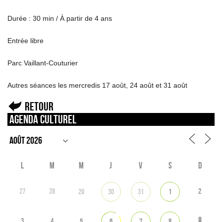
Durée : 30 min / À partir de 4 ans
Entrée libre
Parc Vaillant-Couturier
Autres séances les mercredis 17 août, 24 août et 31 août
Retour
Agenda culturel
L
M
M
J
V
S
D
27
28
2
29
30
31
1
9
3
4
5
6
7
8