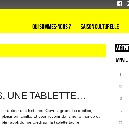
Qui sommes-nous ?
Saison culturelle
Agend
L
30
S, UNE TABLETTE…
6
13
ier autour des histoires. Ouvrez grand les oreilles,
plaisir en famille. Et pour revenir dans notre monde et
e l’appli du mercredi sur la tablette tactile.
20