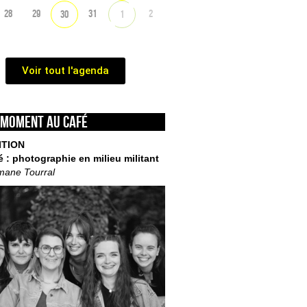
28
29
31
2
30
1
Voir tout l'agenda
 moment au café
ITION
é : photographie en milieu militant
mane Tourral