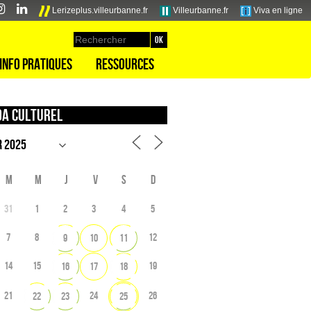
Lerizeplus.villeurbanne.fr
Villeurbanne.fr
Viva en ligne
Info pratiques
Ressources
a culturel
M
M
J
V
S
D
31
1
2
3
4
5
7
8
12
9
10
11
14
15
19
16
17
18
21
24
26
22
23
25