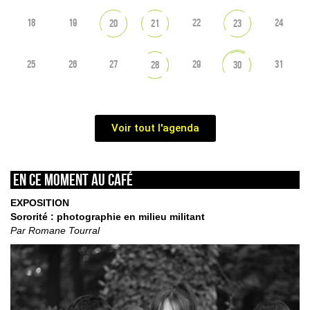
18
19
22
24
20
21
23
25
26
27
29
31
28
30
Voir tout l'agenda
En ce moment au café
EXPOSITION
Sororité : photographie en milieu militant
Par Romane Tourral