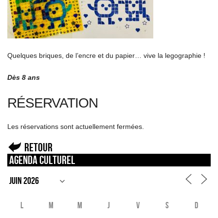
Quelques briques, de l’encre et du papier… vive la legographie !
Dès 8 ans
RÉSERVATION
Les réservations sont actuellement fermées.
Retour
Agenda culturel
L
M
M
J
V
S
D