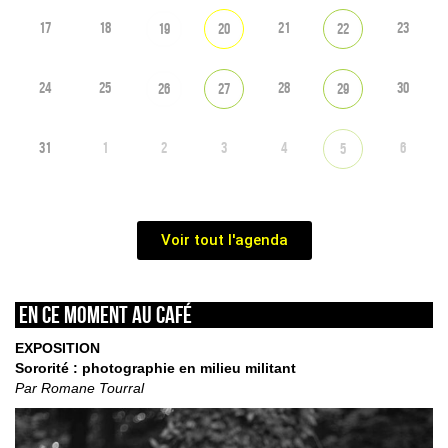
17
18
21
23
19
20
22
24
25
28
30
26
27
29
31
1
2
3
4
6
5
Voir tout l'agenda
En ce moment au café
EXPOSITION
Sororité : photographie en milieu militant
Par Romane Tourral