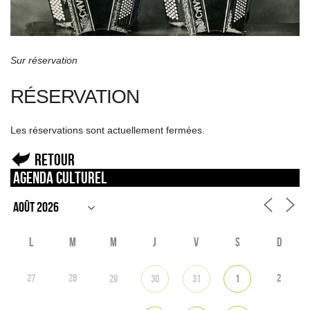
Sur réservation
RÉSERVATION
Les réservations sont actuellement fermées.
Retour
Agenda culturel
L
M
M
J
V
S
D
27
28
2
29
30
31
1