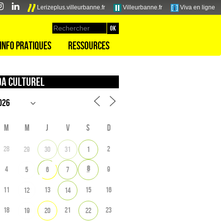
Lerizeplus.villeurbanne.fr
Villeurbanne.fr
Viva en ligne
Info pratiques
Ressources
a culturel
M
M
J
V
S
D
28
2
29
30
31
1
8
4
9
5
6
7
11
13
15
16
12
14
18
21
23
19
20
22