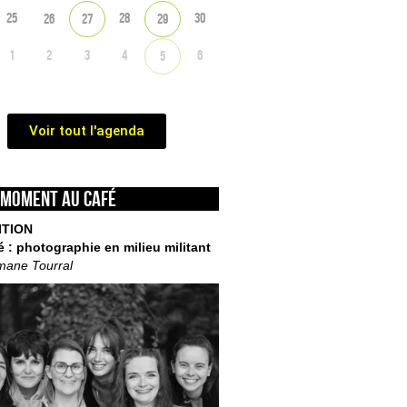
25
28
30
26
27
29
1
2
3
4
6
5
Voir tout l'agenda
 moment au café
ITION
é : photographie en milieu militant
mane Tourral