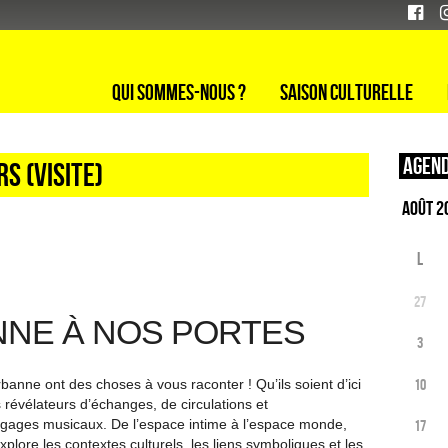
Qui sommes-nous ?
Saison culturelle
Agend
s (visite)
L
27
NNE À NOS PORTES
3
10
anne ont des choses à vous raconter ! Qu’ils soient d’ici
es révélateurs d’échanges, de circulations et
angages musicaux. De l’espace intime à l’espace monde,
17
plore les contextes culturels, les liens symboliques et les