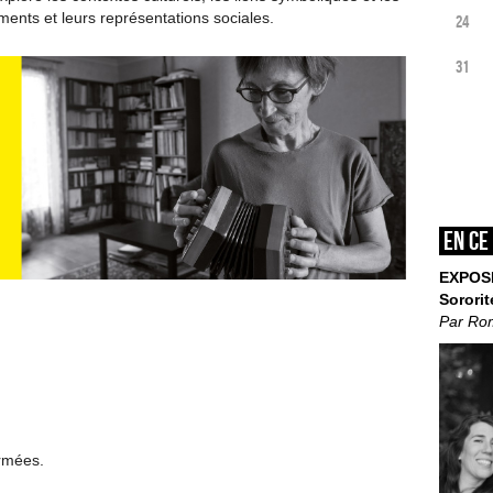
uments et leurs représentations sociales.
24
31
En ce
EXPOS
Sororit
Par Ro
ermées.