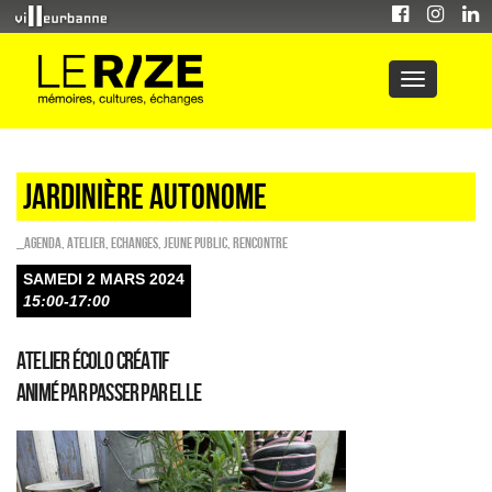
JARDINIÈRE AUTONOME
_Agenda
,
Atelier
,
ECHANGES
,
Jeune public
,
Rencontre
SAMEDI 2 MARS 2024
15:00-17:00
Atelier écolo créatif
Animé par Passer par elle