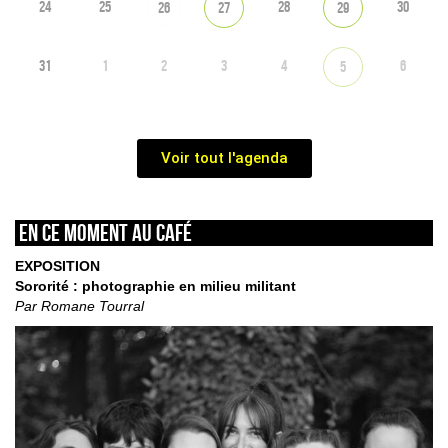
24
25
28
30
26
27
29
31
1
2
3
4
6
5
Voir tout l'agenda
En ce moment au café
EXPOSITION
Sororité : photographie en milieu militant
Par Romane Tourral