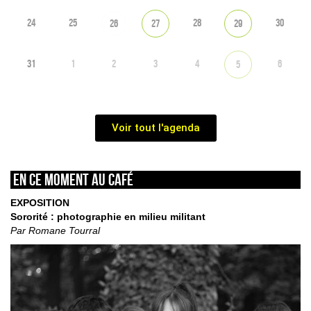
24
25
28
30
26
27
29
31
1
2
3
4
6
5
Voir tout l'agenda
En ce moment au café
EXPOSITION
Sororité : photographie en milieu militant
Par Romane Tourral