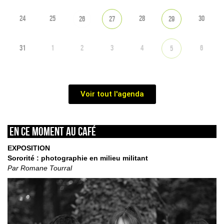
24
25
28
30
26
27
29
31
1
2
3
4
6
5
Voir tout l'agenda
En ce moment au café
EXPOSITION
Sororité : photographie en milieu militant
Par Romane Tourral