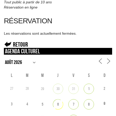
Tout public à partir de 10 ans
Réservation en ligne
RÉSERVATION
Les réservations sont actuellement fermées.
Retour
Agenda culturel
L
M
M
J
V
S
D
27
28
2
29
30
31
1
9
3
4
5
6
7
8