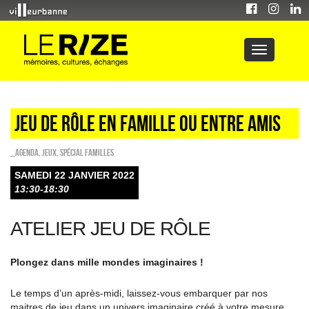
JEU DE RÔLE EN FAMILLE OU ENTRE AMIS
_Agenda
,
Jeux
,
Spécial familles
SAMEDI 22 JANVIER 2022
13:30-18:30
ATELIER JEU DE RÔLE
Plongez dans mille mondes imaginaires !
Le temps d’un après-midi, laissez-vous embarquer par nos
maitres de jeu dans un univers imaginaire créé à votre mesure.