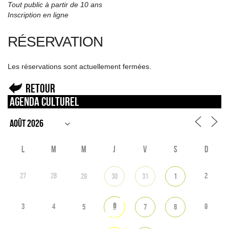
Tout public à partir de 10 ans
Inscription en ligne
RÉSERVATION
Les réservations sont actuellement fermées.
Retour
Agenda culturel
L
M
M
J
V
S
D
27
28
2
29
30
31
1
6
3
4
9
5
7
8