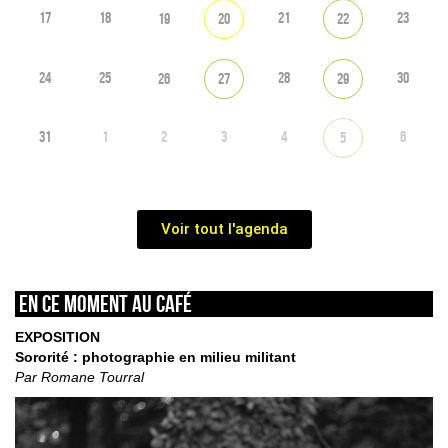
17
18
21
23
19
20
22
24
25
28
30
26
27
29
31
1
2
3
4
6
5
Voir tout l'agenda
En ce moment au café
EXPOSITION
Sororité : photographie en milieu militant
Par Romane Tourral