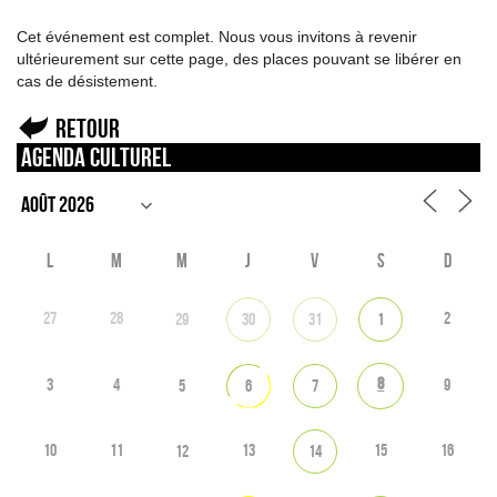
Cet événement est complet. Nous vous invitons à revenir
ultérieurement sur cette page, des places pouvant se libérer en
cas de désistement.
Retour
Agenda culturel
L
M
M
J
V
S
D
27
28
2
29
30
31
1
8
3
4
9
5
6
7
10
11
13
15
16
12
14