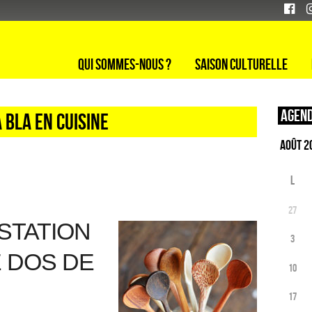
Qui sommes-nous ?
Saison culturelle
Agend
a bla en cuisine
L
27
STATION
3
E DOS DE
10
17