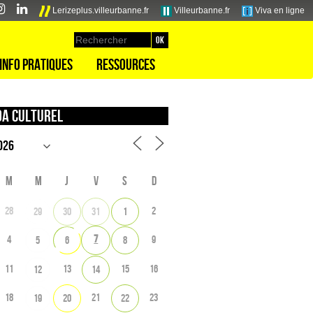
Lerizeplus.villeurbanne.fr
Villeurbanne.fr
Viva en ligne
Info pratiques
Ressources
a culturel
M
M
J
V
S
D
28
2
29
30
31
1
7
4
9
5
6
8
11
13
15
16
12
14
18
21
23
19
20
22