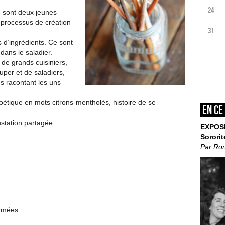
24
e sont deux jeunes
 processus de création
31
 d’ingrédients. Ce sont
 dans le saladier.
l de grands cuisiniers,
uper et de saladiers,
s racontant les uns
oétique en mots citrons-mentholés, histoire de se
En ce
ustation partagée.
EXPOS
Sororit
Par Ro
ermées.