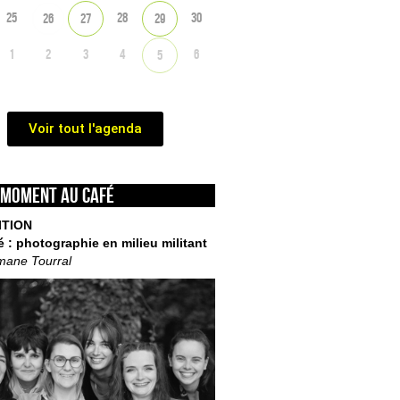
25
28
30
26
27
29
1
2
3
4
6
5
Voir tout l'agenda
 moment au café
ITION
é : photographie en milieu militant
mane Tourral