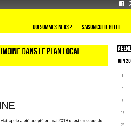
Qui sommes-nous ?
Saison culturelle
Agend
trimoine dans le plan local
L
1
8
INE
15
 Métropole a été adopté en mai 2019 et est en cours de
22