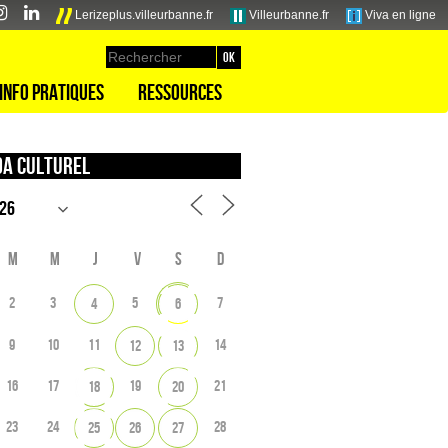
Lerizeplus.villeurbanne.fr
Villeurbanne.fr
Viva en ligne
Info pratiques
Ressources
a culturel
M
M
J
V
S
D
2
3
5
7
4
6
9
10
11
14
12
13
16
17
19
21
18
20
23
24
28
25
26
27