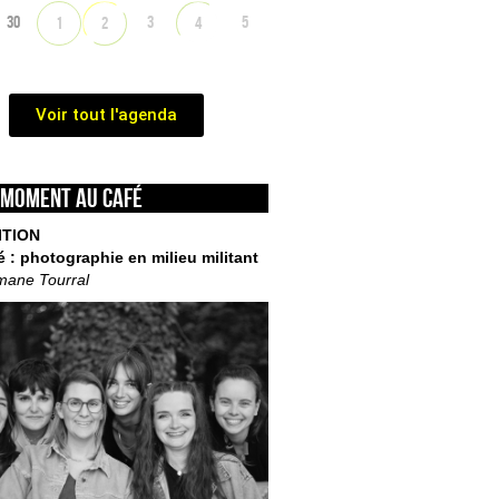
30
3
5
1
2
4
Voir tout l'agenda
 moment au café
ITION
é : photographie en milieu militant
mane Tourral