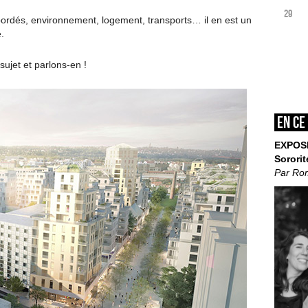
29
bordés, environnement, logement, transports… il en est un
.
ujet et parlons-en !
En ce
EXPOS
Sororit
Par Ro