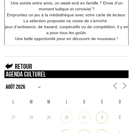
Une soirée entre amis, un week-end en famille ? Envie d’un
moment ludique et convivial ?
Empruntez un jeu à la médiathèque avec votre carte de lecteur.
La sélection proposée ne cesse de s’enrichir :
jeux d’ambiance, de hasard, coopératifs ou de compétition, il y en
a pour tous les goûts.
Une belle opportunité pour en découvrir de nouveaux !
Retour
Agenda culturel
L
M
M
J
V
S
D
27
28
2
29
30
31
1