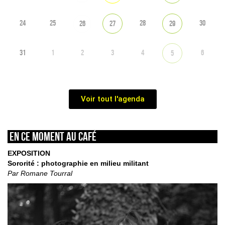
24
25
28
30
26
27
29
31
1
2
3
4
6
5
Voir tout l'agenda
En ce moment au café
EXPOSITION
Sororité : photographie en milieu militant
Par Romane Tourral