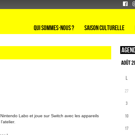
Qui sommes-nous ?
Saison culturelle
Agend
L
27
3
10
ts Nintendo Labo et joue sur Switch avec les appareils
’atelier.
17