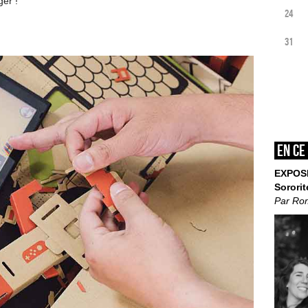
ger !
24
31
En ce
EXPOS
Sororit
Par Ro