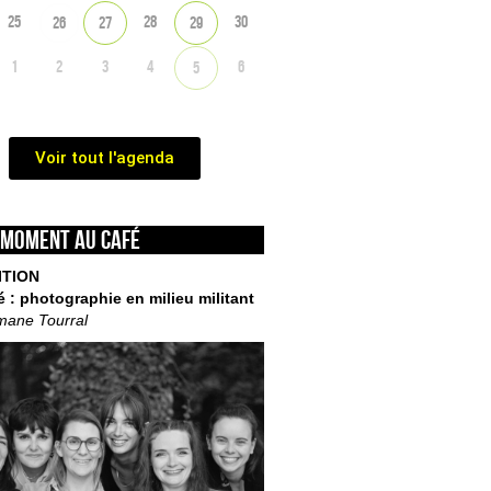
25
28
30
26
27
29
1
2
3
4
6
5
Voir tout l'agenda
 moment au café
ITION
é : photographie en milieu militant
mane Tourral