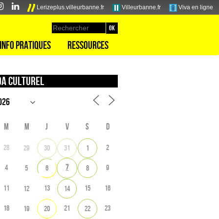
Lerizeplus.villeurbanne.fr
Villeurbanne.fr
Viva en ligne
Info pratiques
Ressources
a culturel
M
M
J
V
S
D
28
2
29
30
31
1
7
4
9
5
6
8
11
13
15
16
12
14
18
21
23
19
20
22