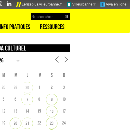
Lerizeplus.villeurbanne.fr
Villeurbanne.fr
Viva en ligne
Info pratiques
Ressources
a culturel
M
M
J
V
S
D
28
29
1
2
3
30
5
6
8
10
7
9
12
13
14
15
17
16
19
22
24
20
21
23