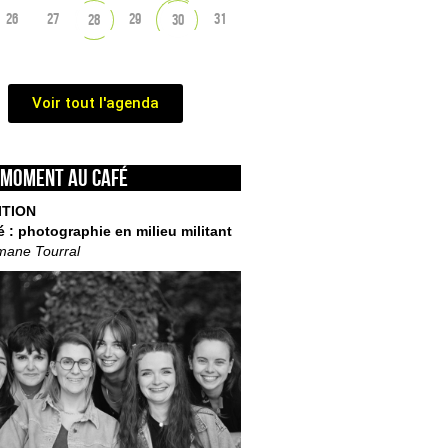
26
27
29
31
28
30
Voir tout l'agenda
 moment au café
ITION
é : photographie en milieu militant
mane Tourral