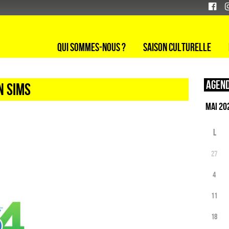
Qui sommes-nous ?
Saison culturelle
Agend
N SIMS
L
27
4
11
18