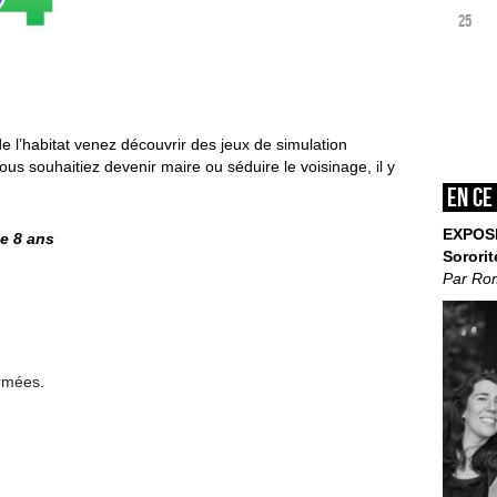
25
de l’habitat venez découvrir des jeux de simulation
 vous souhaitiez devenir maire ou séduire le voisinage, il y
En ce
EXPOS
de 8 ans
Sororit
Par Ro
ermées.