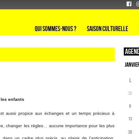
Qui sommes-nous ?
Saison culturelle
Agend
L
30
les enfants
6
 est aussi propice aux échanges et un temps précieux à
13
ilée, changer les règles… aucune importance pour les plus
20
dans un cadre plus précis, au plaisir de l’anticipation,