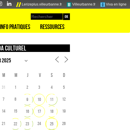
Lerizeplus.villeurbanne.fr
Villeurbanne.fr
Viva en ligne
Info pratiques
Ressources
a culturel
M
M
J
V
S
D
31
1
2
3
4
5
7
8
12
9
10
11
14
15
19
16
17
18
21
24
26
22
23
25