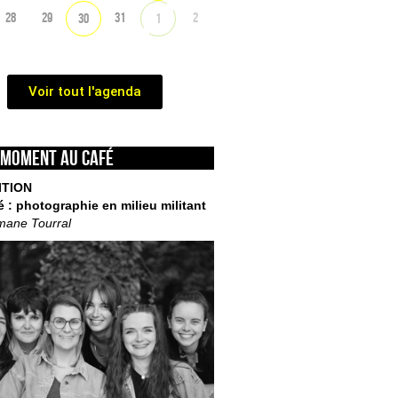
28
29
31
2
30
1
Voir tout l'agenda
 moment au café
ITION
é : photographie en milieu militant
mane Tourral