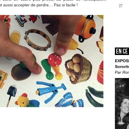
t aussi accepter de perdre… Pas si facile !
27
En ce
EXPOS
Sororit
Par Ro