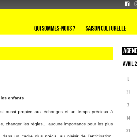
Qui sommes-nous ?
Saison culturelle
Agend
L
31
les enfants
7
 est aussi propice aux échanges et un temps précieux à
14
ilée, changer les règles… aucune importance pour les plus
21
dans un cadre plus précis, au plaisir de l’anticipation,