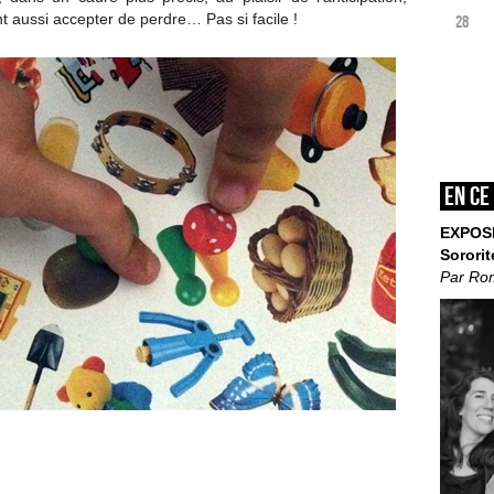
t aussi accepter de perdre… Pas si facile !
28
En ce
EXPOS
Sororit
Par Ro