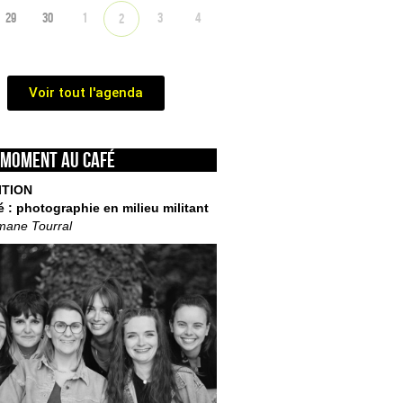
29
30
1
3
4
2
Voir tout l'agenda
 moment au café
ITION
é : photographie en milieu militant
mane Tourral