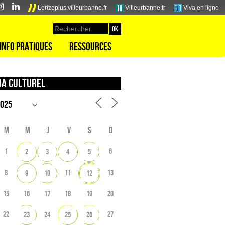
Lerizeplus.villeurbanne.fr
Villeurbanne.fr
Viva en ligne
Info pratiques
Ressources
a culturel
M
M
J
V
S
D
1
6
2
3
4
5
8
11
13
9
10
12
15
16
17
18
19
20
22
27
23
24
25
26