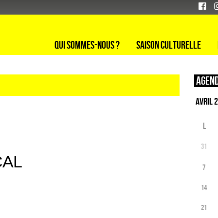
Qui sommes-nous ?
Saison culturelle
Agend
L
31
CAL
7
14
21