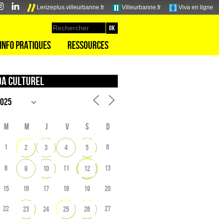
Lerizeplus.villeurbanne.fr
Villeurbanne.fr
Viva en ligne
Info pratiques
Ressources
a culturel
M
M
J
V
S
D
1
6
2
3
4
5
8
11
13
9
10
12
15
16
17
18
19
20
22
27
23
24
25
26