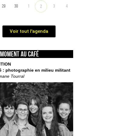
29
30
1
3
4
2
Voir tout l'agenda
 moment au café
ITION
é : photographie en milieu militant
mane Tourral