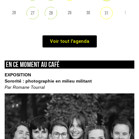
26
29
30
1
27
28
31
Voir tout l'agenda
En ce moment au café
EXPOSITION
Sororité : photographie en milieu militant
Par Romane Tourral