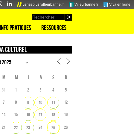
Lerizeplus.villeurbanne.fr
Villeurbanne.fr
Viva en ligne
Info pratiques
Ressources
a culturel
M
M
J
V
S
D
31
1
2
3
4
5
7
8
12
9
10
11
14
15
19
16
17
18
21
24
26
22
23
25