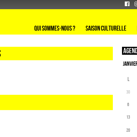
Qui sommes-nous ?
Saison culturelle
Agend
s
L
30
6
13
20