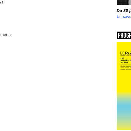
 !
Du 30 
En savo
Prog
ermées.