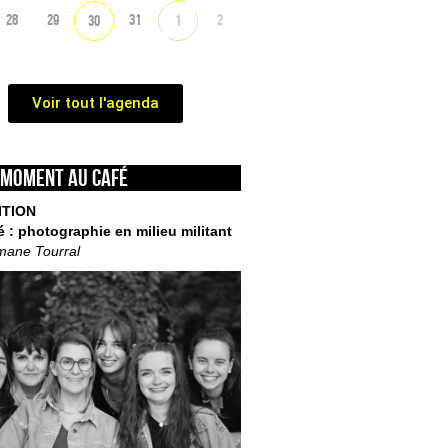
28
29
31
2
30
1
Voir tout l'agenda
 moment au café
ITION
é : photographie en milieu militant
mane Tourral