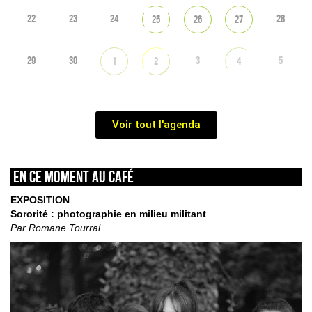
22
23
24
28
25
26
27
29
30
3
5
1
2
4
Voir tout l'agenda
En ce moment au café
EXPOSITION
Sororité : photographie en milieu militant
Par Romane Tourral