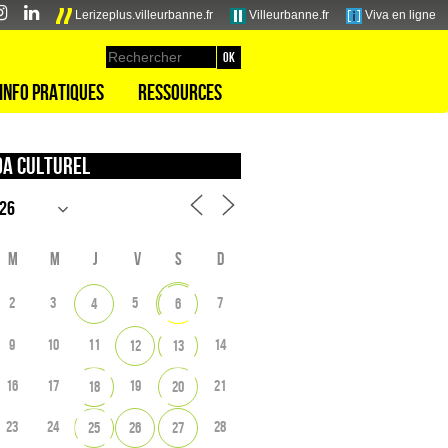
Lerizeplus.villeurbanne.fr
Villeurbanne.fr
Viva en ligne
Info pratiques
Ressources
a culturel
M
M
J
V
S
D
2
3
5
7
4
6
9
10
11
14
12
13
16
17
19
21
18
20
23
24
28
25
26
27