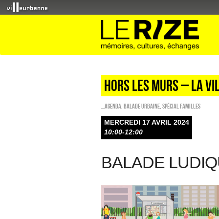
HORS LES MURS – LA VI
_Agenda
,
Balade urbaine
,
Spécial familles
MERCREDI 17 AVRIL 2024
10:00-12:00
BALADE LUDIQ