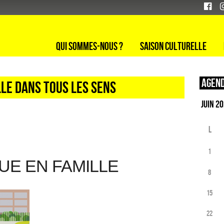
Qui sommes-nous ?
Saison culturelle
Agend
LLE DANS TOUS LES SENS
L
1
UE EN FAMILLE
8
15
22