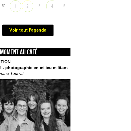
30
3
5
1
2
4
Voir tout l'agenda
 moment au café
ITION
é : photographie en milieu militant
mane Tourral