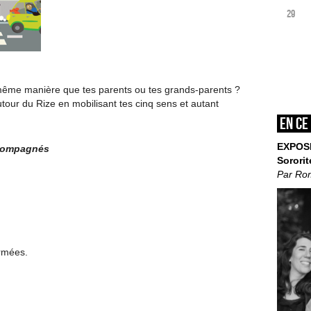
29
la même manière que tes parents ou tes grands-parents ?
utour du Rize en mobilisant tes cinq sens et autant
En ce
EXPOS
ccompagnés
Sororit
Par Ro
ermées.