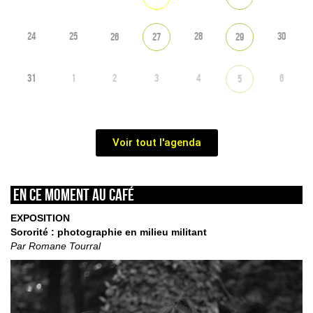
24
25
28
30
26
27
29
31
1
2
3
4
6
5
Voir tout l'agenda
En ce moment au café
EXPOSITION
Sororité : photographie en milieu militant
Par Romane Tourral