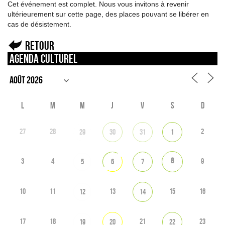
Cet événement est complet. Nous vous invitons à revenir
ultérieurement sur cette page, des places pouvant se libérer en
cas de désistement.
Retour
Agenda culturel
L
M
M
J
V
S
D
27
28
2
29
30
31
1
8
3
4
9
5
6
7
10
11
13
15
16
12
14
17
18
21
23
19
20
22