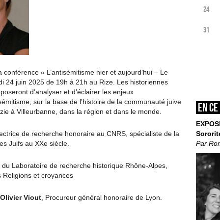
24
31
la conférence « L’antisémitisme hier et aujourd’hui – Le
i 24 juin 2025 de 19h à 21h au Rize. Les historiennes
oseront d’analyser et d’éclairer les enjeux
isémitisme, sur la base de l’histoire de la communauté juive
En ce
azie à Villeurbanne, dans la région et dans le monde.
EXPOS
Sororit
irectrice de recherche honoraire au CNRS, spécialiste de la
Par Ro
es Juifs au XXe siècle.
 du Laboratoire de recherche historique Rhône-Alpes,
s Religions et croyances
livier Viout
, Procureur général honoraire de Lyon.