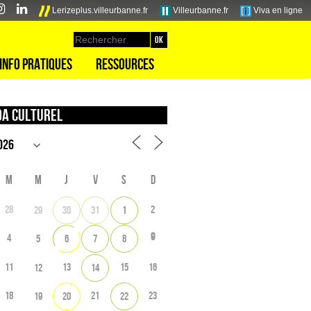
Lerizeplus.villeurbanne.fr
Villeurbanne.fr
Viva en ligne
Info pratiques
Ressources
a culturel
M
M
J
V
S
D
28
2
29
30
31
1
9
4
5
6
7
8
11
13
15
16
12
14
18
21
23
19
20
22