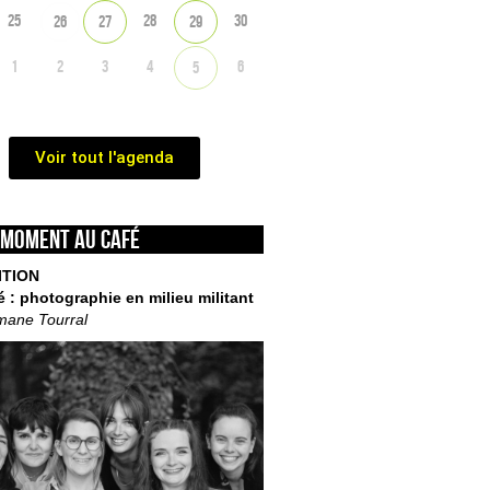
25
28
30
26
27
29
1
2
3
4
6
5
Voir tout l'agenda
 moment au café
ITION
é : photographie en milieu militant
mane Tourral