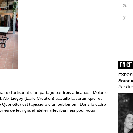
24
31
En ce
EXPOS
Sororit
Par Ro
inaire d’artisanat d’art partagé par trois artisanes : Mélanie
l, Alix Liegey (Lalile Création) travaille la céramique, et
e Quenette) est tapissière d’ameublement. Dans le cadre
ortes de leur grand atelier villeurbannais pour vous