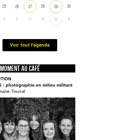
25
28
30
26
27
29
1
2
3
4
6
5
Voir tout l'agenda
 moment au café
ITION
é : photographie en milieu militant
mane Tourral