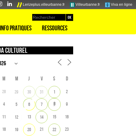
Lerizeplus.villeurbanne.fr
Villeurbanne.fr
Viva en ligne
Info pratiques
Ressources
a culturel
M
M
J
V
S
D
28
2
29
30
31
1
8
4
9
5
6
7
11
13
15
16
12
14
18
21
23
19
20
22