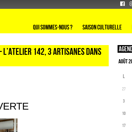
Qui sommes-nous ?
Saison culturelle
Agend
– L’Atelier 142, 3 artisanes dans
L
27
3
VERTE
10
17