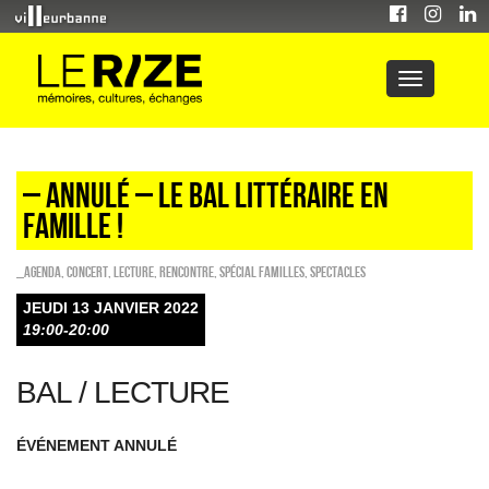
– ANNULÉ – LE BAL LITTÉRAIRE EN
FAMILLE !
_Agenda
,
Concert
,
Lecture
,
Rencontre
,
Spécial familles
,
SPECTACLES
JEUDI 13 JANVIER 2022
19:00-20:00
BAL / LECTURE
ÉVÉNEMENT ANNULÉ