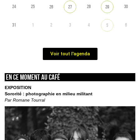
24
25
28
30
26
27
29
31
1
2
3
4
6
5
Voir tout l'agenda
En ce moment au café
EXPOSITION
Sororité : photographie en milieu militant
Par Romane Tourral